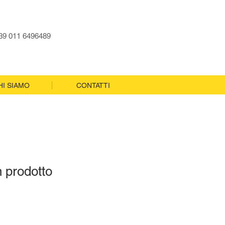
+39 011 6496489
HI SIAMO
CONTATTI
 prodotto
1