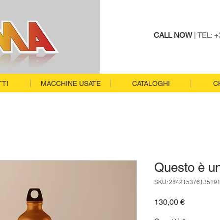
CALL NOW
| TEL: 
TI
MACCHINE USATE
CATALOGHI
C
Questo è un
SKU: 28421537613519
Prezzo
130,00 €